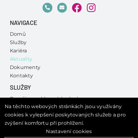
NAVIGACE
Domů
Služby
Kariéra
Aktuality
Dokumenty
Kontakty
SLUŽBY
Pronájem reklamních ploch
Na těchto webových stránkách jsou využívány
Celní služby
cookies k vylepšení poskytovaných služeb a pro
Nákladní doprava
zvýšení komfortu při prohlížení.
Osobní doprava
Nastavení cookies