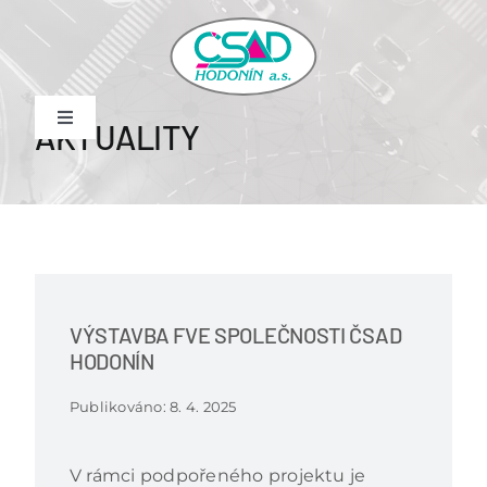
Skip
to
content
AKTUALITY
Toggle
Navigation
DOMŮ
SLUŽBY
KARIÉRA
VÝSTAVBA FVE SPOLEČNOSTI ČSAD
HODONÍN
AKTUALITY
Publikováno: 8. 4. 2025
DOKUMENTY
V rámci podpořeného projektu je